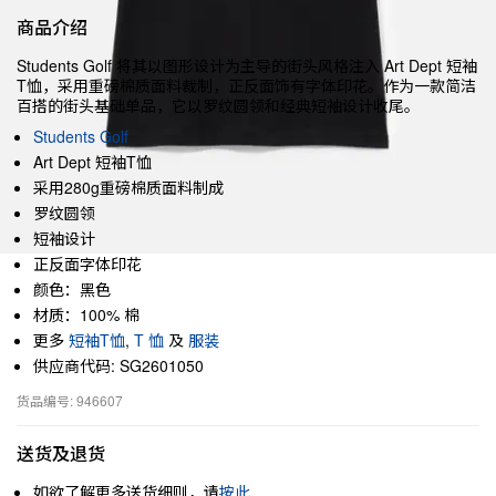
商品介绍
Students Golf 将其以图形设计为主导的街头风格注入 Art Dept 短袖
T恤，采用重磅棉质面料裁制，正反面饰有字体印花。作为一款简洁
百搭的街头基础单品，它以罗纹圆领和经典短袖设计收尾。
Students Golf
Art Dept 短袖T恤
采用280g重磅棉质面料制成
罗纹圆领
短袖设计
正反面字体印花
颜色：黑色
材质：100% 棉
更多
短袖T恤
,
T 恤
及
服装
供应商代码: SG2601050
货品编号: 946607
送货及退货
如欲了解更多送货细则，请
按此