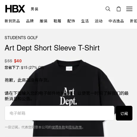
男装
新到货品
品牌
服装
鞋履
配饰
生活
运动
中古逸品
折
STUDENTS GOLF
Art Dept Short Sleeve T-Shirt
$55
$40
您省下了: $15 (27% Off)
抱歉，此商品没有存货。
请在下面输入您的电子邮件地址注册，以便第一时间了解我们的最
新消息和公告。
订阅
一旦订阅，代表您同意本公司的
使用条款
和
隐私政策
。