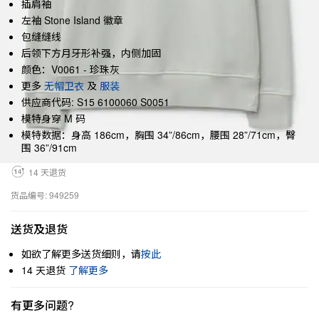
插肩袖
左袖 Stone Island 徽章
包缝缝线
后领下方月牙形补强，内侧加固
颜色：V0061 - 珍珠灰
更多
无帽卫衣
及
服装
供应商代码: S15 6100060 S0051
模特身穿 M 码
模特数据：身高 186cm，胸围 34”/86cm，腰围 28”/71cm，臀
围 36”/91cm
14 天退货
货品编号: 949259
送货及退货
如欲了解更多送货细则，请
按此
14 天退货
了解更多
有更多问题?