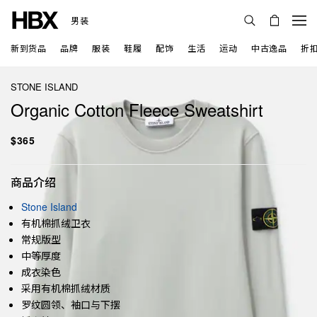
男装
新到货品
品牌
服装
鞋履
配饰
生活
运动
中古逸品
折
STONE ISLAND
Organic Cotton Fleece Sweatshirt
$365
商品介绍
Stone Island
有机棉抓绒卫衣
常规版型
中等厚度
成衣染色
采用有机棉抓绒材质
罗纹圆领、袖口与下摆