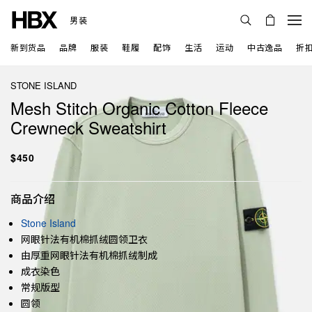
男装
新到货品
品牌
服装
鞋履
配饰
生活
运动
中古逸品
折
STONE ISLAND
Mesh Stitch Organic Cotton Fleece
Crewneck Sweatshirt
$450
商品介绍
Stone Island
网眼针法有机棉抓绒圆领卫衣
由厚重网眼针法有机棉抓绒制成
成衣染色
常规版型
圆领