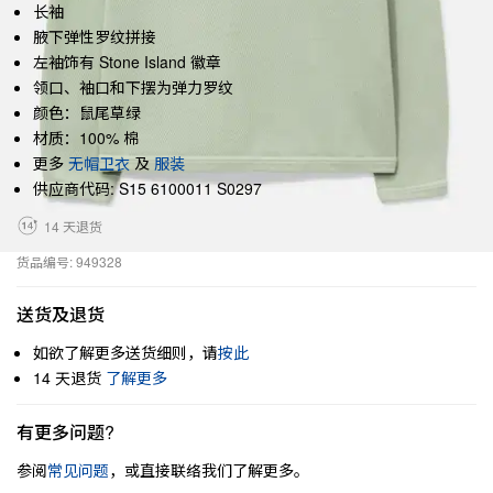
长袖
腋下弹性罗纹拼接
左袖饰有 Stone Island 徽章
领口、袖口和下摆为弹力罗纹
颜色：鼠尾草绿
材质：100% 棉
更多
无帽卫衣
及
服装
供应商代码: S15 6100011 S0297
14 天退货
货品编号: 949328
送货及退货
如欲了解更多送货细则，请
按此
14 天退货
了解更多
有更多问题?
参阅
常见问题
，或直接联络我们了解更多。