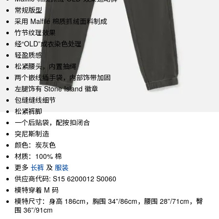
常规版型
采用 Malfilé 棉质抓绒面料制成
竹节纹理效果
经“OLD”成衣染色处理
轻盈质感
松紧腰头，内置抽绳
两个嵌线插手袋，内部饰带加固
左腿饰有 Stone Island 徽章
包缝缝线细节
松紧裤脚
一个后贴袋，配按扣闭合
突尼斯制造
颜色：炭灰色
材质：100% 棉
更多
长裤
及
服装
供应商代码: S15 6200012 S0060
模特穿着 M 码
模特尺寸：身高 186cm，胸围 34”/86cm，腰围 28”/71cm，臀
围 36”/91cm