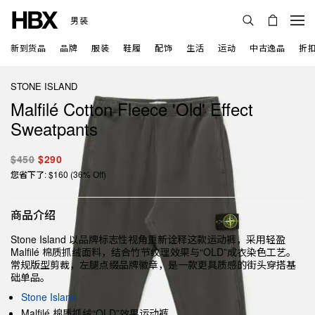
男装
新到货品
品牌
服装
鞋履
配饰
生活
运动
中古逸品
折
STONE ISLAND
Malfilé Cotton Fleece 'Old' Effect
Sweatpants
$450
$290
您省下了: $160 (36% Off)
商品介绍
Stone Island 以品牌标志性视角重新诠释这款运动裤，采用轻盈
Malfilé 棉质抓绒面料，结合竹节纹理效果与“OLD”成衣染色工艺。
常规版型剪裁，左腿点缀品牌徽章，是一款更具质感的街头穿搭基
础单品。
Stone Island
Malfilé 棉质抓绒“OLD”效果运动裤