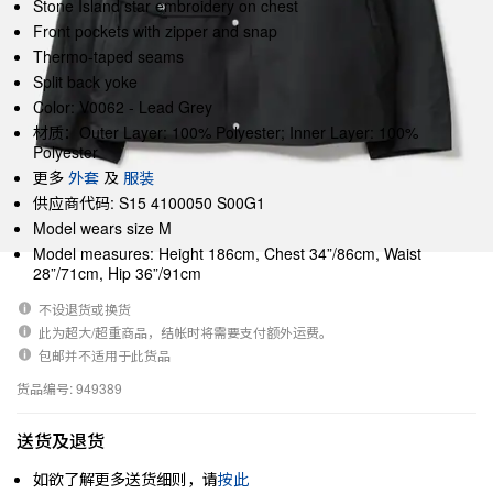
Stone Island star embroidery on chest
Front pockets with zipper and snap
Thermo-taped seams
Split back yoke
Color: V0062 - Lead Grey
材质：Outer Layer: 100% Polyester; Inner Layer: 100%
Polyester
更多
外套
及
服装
供应商代码: S15 4100050 S00G1
Model wears size M
Model measures: Height 186cm, Chest 34”/86cm, Waist
28”/71cm, Hip 36”/91cm
不设退货或换货
此为超大/超重商品，结帐时将需要支付额外运费。
包邮并不适用于此货品
货品编号: 949389
送货及退货
如欲了解更多送货细则，请
按此