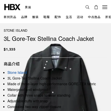
男装
新到货品
品牌
服装
鞋履
配饰
生活
运动
中古逸品
折
STONE ISLAND
3L Gore-Tex Stellina Coach Jacket
$1,335
商品介绍
Stone Island
3L Gore-Tex Stellina Coach Jacket
Made of three-layer high-performance GORE-TEX fabric
Waterproof and windproof
Collar with three snaps to wear standing
Adjustable cuffs with snap
Concealed two-way zipper closure