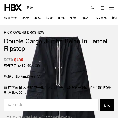
男装
新到货品
品牌
服装
鞋履
配饰
生活
运动
中古逸品
折
RICK OWENS DRKSHDW
Double Cargo Jumbo Belas In Tencel
Ripstop
$970
$485
您省下了: $485 (50% Off)
抱歉，此商品没有存货。
请在下面输入您的电子邮件地址注册，以便第一时间了解我们的最
新消息和公告。
订阅
一旦订阅，代表您同意本公司的
使用条款
和
隐私政策
。