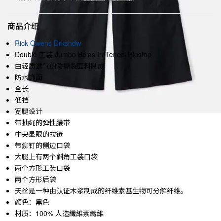
商品介绍
Rick Owens Drkshdw
Double 工装 Jumbo Belas In Tencel Ripstop
由轻质透气的防撕裂面料制成
防水饰面
全长
低裆
宽腿设计
带抽绳的弹性腰带
中央显眼的拉链
带鉚钉的侧边口袋
大腿上有两个斜角工装口袋
两个方形工装口袋
两个方形后袋
天丝是一种由认证木浆制成的纤维素基生物可分解纤维。
颜色：黑色
材质：100% 人造纖維素纖維