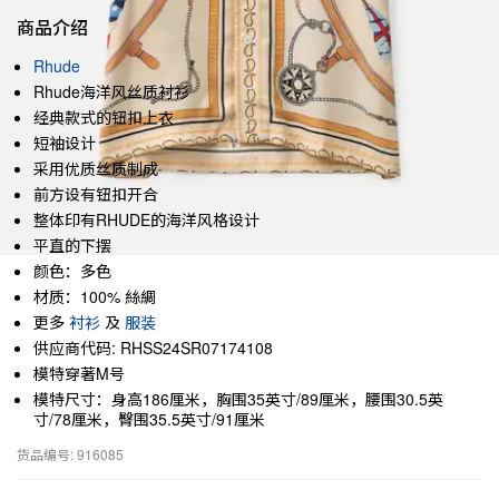
商品介绍
Rhude
Rhude海洋风丝质衬衫
经典款式的钮扣上衣
短袖设计
采用优质丝质制成
前方设有钮扣开合
整体印有RHUDE的海洋风格设计
平直的下摆
颜色：多色
材质：100% 絲綢
更多
衬衫
及
服装
供应商代码: RHSS24SR07174108
模特穿著M号
模特尺寸：身高186厘米，胸围35英寸/89厘米，腰围30.5英
寸/78厘米，臀围35.5英寸/91厘米
货品编号: 916085