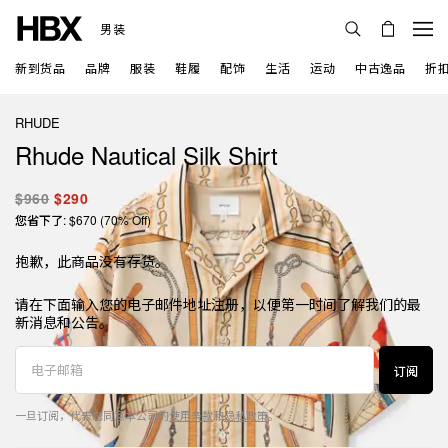
男装
新到货品
品牌
服装
鞋履
配饰
生活
运动
中古逸品
折
RHUDE
Rhude Nautical Silk Shirt
$960
$290
您省下了: $670 (70% Off)
抱歉，此商品没有存货。
请在下面输入您的电子邮件地址注册，以便第一时间了解我们的最
新消息和公告。
订阅
一旦订阅，代表您同意本公司的
使用条款
和
隐私政策
。