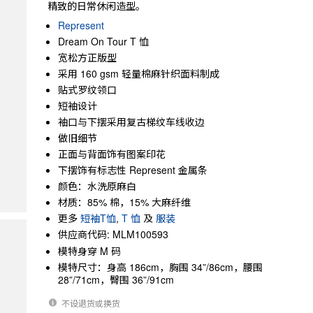
精致的日常休闲造型。
Represent
Dream On Tour T 恤
宽松方正版型
采用 160 gsm 轻量棉麻针织面料制成
贴式罗纹领口
短袖设计
袖口与下摆采用复古梯纹车线收边
做旧细节
正面与背面饰有图案印花
下摆饰有标志性 Represent 金属条
颜色：水洗原麻白
材质：85% 棉，15% 大麻纤维
更多
短袖T恤
,
T 恤
及
服装
供应商代码: MLM100593
模特身穿 M 码
模特尺寸：身高 186cm，胸围 34”/86cm，腰围
28”/71cm，臀围 36”/91cm
不设退货或换货