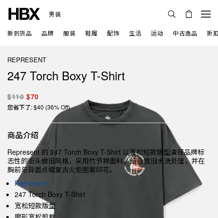
男装
新到货品
品牌
服装
鞋履
配饰
生活
运动
中古逸品
折
REPRESENT
247 Torch Boxy T-Shirt
$110
$70
您省下了: $40 (36% Off)
商品介绍
Represent 的 247 Torch Boxy T-Shirt 以宽松短款版型演绎品牌标
志性的街头做旧风格，采用竹节棉面料，结合做旧水洗处理，并在
胸前与背面点缀复古火炬图案印花。
Represent
247 Torch Boxy T-Shirt
宽松短款版型
廓形宽松剪裁