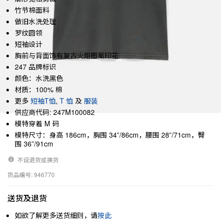
竹节棉面料
做旧水洗处理
罗纹圆领
短袖设计
胸前与背面饰有复古火炬图案印花
247 品牌标识
颜色：水洗黑色
材质：100% 棉
更多
短袖T恤
,
T 恤
及
服装
供应商代码: 247M100082
模特穿着 M 码
模特尺寸：身高 186cm，胸围 34”/86cm，腰围 28”/71cm，臀
围 36”/91cm
不设退货或换货
货品编号: 946770
送货及退货
如欲了解更多送货细则，请
按此