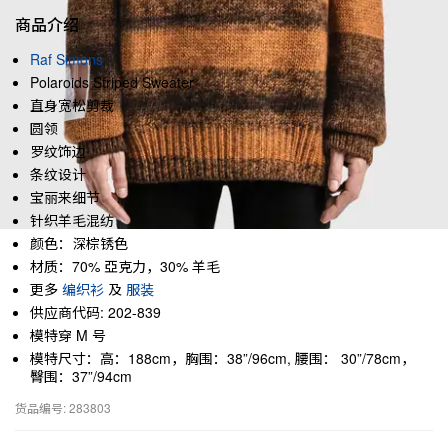
商品介绍
Raf Simons
Polaroids Striped Sweater
直身宽松剪裁
圆领
罗纹饰边
条纹设计
宝丽来细节
针织羊毛混纺
颜色：深棕锈色
材质：70% 亞克力，30% 羊毛
更多
编织衫
及
服装
供应商代码: 202-839
模特穿 M 号
模特尺寸：高：188cm，胸围：38”/96cm, 腰围： 30”/78cm，
臀围：37”/94cm
货品编号: 283803