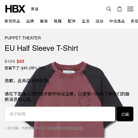
男装
新到货品
品牌
服装
鞋履
配饰
生活
运动
中古逸品
折
PUPPET THEATER
EU Half Sleeve T-Shirt
$105
$65
您省下了: $40 (38% Off)
抱歉，此商品没有存货。
请在下面输入您的电子邮件地址注册，以便第一时间了解我们的最
新消息和公告。
订阅
一旦订阅，代表您同意本公司的
使用条款
和
隐私政策
。