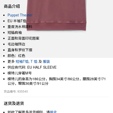
商品介绍
Puppet Theater
EU 半袖T恤
重度洗水棉面料
短插肩袖
正面和背面印花图案
毛边袖饰边
直身和罗纹下摆
颜色：红色
更多
短袖T恤
,
T 恤
及
服装
供应商代码: EU HALF SLEEVE
模特儿穿著M号
模特儿的身高为186公分，胸围34英寸/86公分，腰围28英寸/71
公分，臀围36英寸/91公分
货品编号: 935540
送货及退货
如欲了解更多送货细则，请
按此