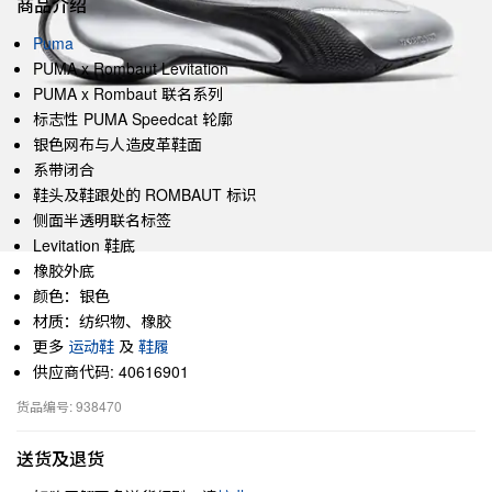
商品介绍
Puma
PUMA x Rombaut Levitation
PUMA x Rombaut 联名系列
标志性 PUMA Speedcat 轮廓
银色网布与人造皮革鞋面
系带闭合
鞋头及鞋跟处的 ROMBAUT 标识
侧面半透明联名标签
Levitation 鞋底
橡胶外底
颜色：银色
材质：纺织物、橡胶
更多
运动鞋
及
鞋履
供应商代码: 40616901
货品编号: 938470
送货及退货