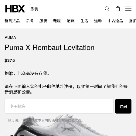
男装
新到货品
品牌
服装
鞋履
配饰
生活
运动
中古逸品
折
PUMA
Puma X Rombaut Levitation
$375
抱歉，此商品没有存货。
请在下面输入您的电子邮件地址注册，以便第一时间了解我们的最
新消息和公告。
订阅
一旦订阅，代表您同意本公司的
使用条款
和
隐私政策
。