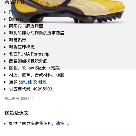
商品介绍
Puma
Beisser
网眼布与麂皮鞋面
鞋头防撞处与鞋舌的皮革覆层
鞋带系带
鞋舌压印标志
侧面PUMA Formstrip
醒目的齿状橡胶外底
颜色：Yellow Sizzle（亮黄）
材质：皮革、合成材料、橡胶
更多
运动鞋
及
鞋履
供应商代码: 40295903
货品编号: 938455
送货及退货
如欲了解更多送货细则，请
按此