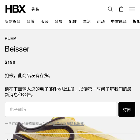
男装
新到货品
品牌
服装
鞋履
配饰
生活
运动
中古逸品
折
PUMA
Beisser
$190
抱歉，此商品没有存货。
请在下面输入您的电子邮件地址注册，以便第一时间了解我们的最
新消息和公告。
订阅
一旦订阅，代表您同意本公司的
使用条款
和
隐私政策
。