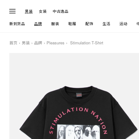
男装
女装
中古逸品
新到货品
品牌
服装
鞋履
配饰
生活
运动
首页
男装
品牌
Pleasures
Stimulation T-Shirt