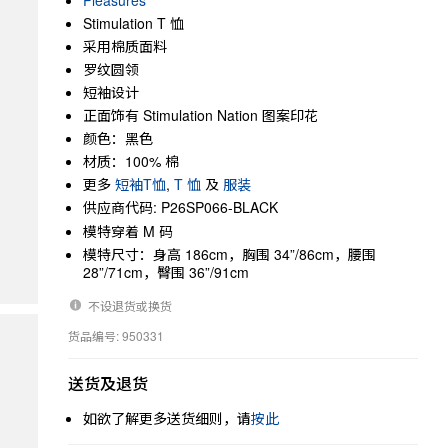
Pleasures
Stimulation T 恤
采用棉质面料
罗纹圆领
短袖设计
正面饰有 Stimulation Nation 图案印花
颜色：黑色
材质：100% 棉
更多
短袖T恤
,
T 恤
及
服装
供应商代码: P26SP066-BLACK
模特穿着 M 码
模特尺寸：身高 186cm，胸围 34”/86cm，腰围
28”/71cm，臀围 36”/91cm
不设退货或换货
货品编号: 950331
送货及退货
如欲了解更多送货细则，请
按此