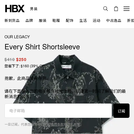
男装
新到货品
品牌
服装
鞋履
配饰
生活
运动
中古逸品
折
OUR LEGACY
Every Shirt Shortsleeve
$410
$250
您省下了: $160 (39% Off)
抱歉，此商品没有存货。
请在下面输入您的电子邮件地址注册，以便第一时间了解我们的最
新消息和公告。
订阅
一旦订阅，代表您同意本公司的
使用条款
和
隐私政策
。