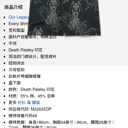
商品介绍
Our Legacy
Every Shirt 短袖衬衫
宽松版型
面料产自葡萄牙，棉麻混纺
平领
Death Paisley 印花
简洁的门襟设计，配宽襟片
纽扣闭合
贝母钮扣
后肩片带细微褶皱
直下摆
颜色：Death Paisley 印花
材质：55% 棉，45% 亚麻
更多
衬衫
及
服装
供应商代码: M2262EDP
模特穿着尺码48
模特数据：身高186cm，胸围34英寸 / 86cm，腰围28英寸 /
71cm，臀围36英寸 / 91cm