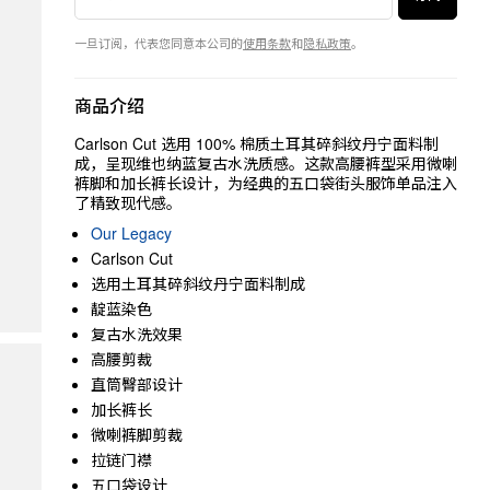
一旦订阅，代表您同意本公司的
使用条款
和
隐私政策
。
商品介绍
Carlson Cut 选用 100% 棉质土耳其碎斜纹丹宁面料制
成，呈现维也纳蓝复古水洗质感。这款高腰裤型采用微喇
裤脚和加长裤长设计，为经典的五口袋街头服饰单品注入
了精致现代感。
Our Legacy
Carlson Cut
选用土耳其碎斜纹丹宁面料制成
靛蓝染色
复古水洗效果
高腰剪裁
直筒臀部设计
加长裤长
微喇裤脚剪裁
拉链门襟
五口袋设计