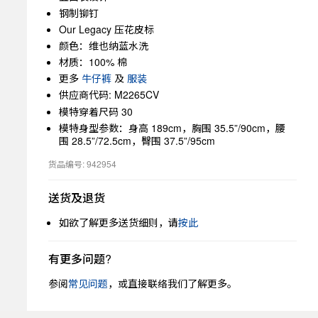
钢制铆钉
Our Legacy 压花皮标
颜色：维也纳蓝水洗
材质：100% 棉
更多
牛仔裤
及
服装
供应商代码: M2265CV
模特穿着尺码 30
模特身型参数：身高 189cm，胸围 35.5”/90cm，腰
围 28.5”/72.5cm，臀围 37.5”/95cm
货品编号: 942954
送货及退货
如欲了解更多送货细则，请
按此
有更多问题?
参阅
常见问题
，或直接联络我们了解更多。