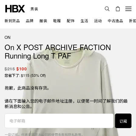
男装
新到货品
品牌
服装
鞋履
配饰
生活
运动
中古逸品
折
ON
On X POST ARCHIVE FACTION
Running Long T PAF
$215
$100
您省下了: $115 (53% Off)
抱歉，此商品没有存货。
请在下面输入您的电子邮件地址注册，以便第一时间了解我们的最
新消息和公告。
订阅
一旦订阅，代表您同意本公司的
使用条款
和
隐私政策
。