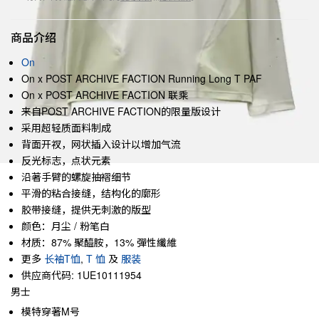
商品介绍
On
On x POST ARCHIVE FACTION Running Long T PAF
On x POST ARCHIVE FACTION 联乘
来自POST ARCHIVE FACTION的限量版设计
采用超轻质面料制成
背面开衩，网状插入设计以增加气流
反光标志，点状元素
沿著手臂的螺旋抽褶细节
平滑的粘合接缝，结构化的廓形
胶带接缝，提供无刺激的版型
颜色：月尘 / 粉笔白
材质：87% 聚醯胺，13% 彈性纖維
更多
长袖T恤
,
T 恤
及
服装
供应商代码: 1UE10111954
男士
模特穿著M号