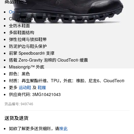
商品介绍
On
Cloud 6 Geo Waterproof
全防水鞋面
多层鞋面结构
弹性拉绳与锁扣鞋带
防泥护边与鞋头保护
前掌 Speedboard® 支撑
搭载 Zero-Gravity 泡棉的 CloudTec® 缓震
Missiongrip™ 外底
颜色：黑色
材质：再生聚酯纤维、TPU，外底：橡胶、尼龙6、CloudTec®
更多
运动鞋
及
鞋履
供应商代码: 3MG10421043
货品编号: 949746
送货及退货
如欲了解更多送货细则，请
按此