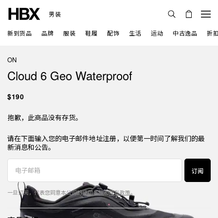
男装
新到货品
品牌
服装
鞋履
配饰
生活
运动
中古逸品
折
ON
Cloud 6 Geo Waterproof
$190
抱歉，此商品没有存货。
请在下面输入您的电子邮件地址注册，以便第一时间了解我们的最
新消息和公告。
订阅
一旦订阅，代表您同意本公司的
使用条款
和
隐私政策
。