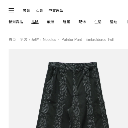
男装
女装
中古逸品
新到货品
品牌
服装
鞋履
配饰
生活
运动
首页
男装
品牌
Needles
Painter Pant - Embroidered Twill