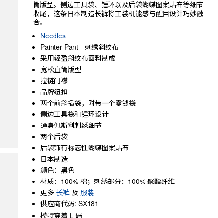
筒版型。侧边工具袋、锤环以及后袋蝴蝶图案贴布等细节
收尾，这条日本制造长裤将工装机能感与醒目设计巧妙融
合。
Needles
Painter Pant - 刺绣斜纹布
采用轻盈斜纹布面料制成
宽松直筒版型
拉链门襟
品牌纽扣
两个前斜插袋，附带一个零钱袋
侧边工具袋和锤环设计
通身佩斯利刺绣细节
两个后袋
后袋饰有标志性蝴蝶图案贴布
日本制造
颜色：黑色
材质：100% 棉；刺绣部分：100% 聚酯纤维
更多
长裤
及
服装
供应商代码: SX181
模特穿着 L 码