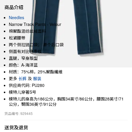
商品介绍
Needles
Narrow Track Pants - Velour
棉聚酯混纺丝绒面料
松紧腰带
两个侧拉链口袋； 单个后口袋
侧面有对比色条纹
直腿，窄身版型
颜色：A-海洋蓝
材质：75%棉，25%聚酯纖維
更多
长裤
及
服装
供应商代码: PU280
模特儿穿著S号
模特儿的身高为186公分，胸围34英寸/86公分，腰围28英寸/71
公分，臀围36英寸/91公分
货品编号: 929445
送货及退货