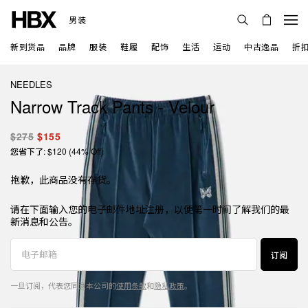
男装
新到货品
品牌
服装
鞋履
配饰
生活
运动
中古逸品
折
NEEDLES
Narrow Track Pants - Velour
$275
$155
您省下了: $120 (44% Off)
抱歉，此商品没有存货。
请在下面输入您的电子邮件地址注册，以便第一时间了解我们的最
新消息和公告。
订阅
一旦订阅，代表您同意本公司的
使用条款
和
隐私政策
。