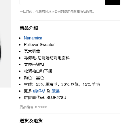
一旦订阅，代表您同意本公司的
使用条款
和
隐私政策
。
商品介绍
Nanamica
Pullover Sweater
宽大剪裁
马海毛-尼龍混纺刷毛面料
立领带钮扣
松紧袖口和下摆
颜色：黑色
材质：55% 馬海毛，30% 尼龍，15% 羊毛
更多
编织衫
及
服装
供应商代码: SUJF278U
货品编号: 872068
送货及退货