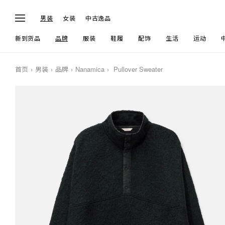
男装
女装
中古逸品
新到货品
品牌
服装
鞋履
配饰
生活
运动
首页
男装
品牌
Nanamica
Pullover Sweater