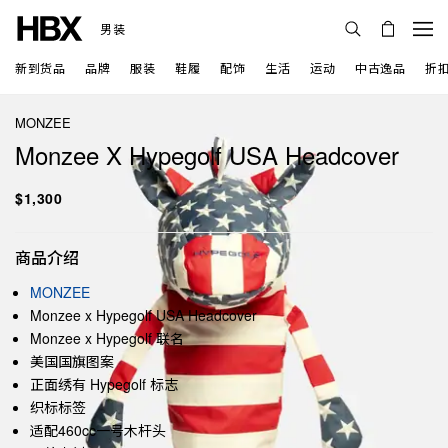
男装
新到货品
品牌
服装
鞋履
配饰
生活
运动
中古逸品
折
MONZEE
Monzee X Hypegolf USA Headcover
$1,300
商品介绍
MONZEE
Monzee x Hypegolf USA Headcover
Monzee x Hypegolf 联名
美国国旗图案
正面绣有 Hypegolf 标志
织标标签
适配460cc一号木杆头