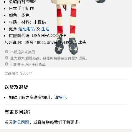
柔软内衬
日本手工制作
颜色：多色
材质：材料：未提供
更多
运动用品
及
生活
供应商代码: USA HEADCOVER
尺码说明：适合 460cc driver（开球木）球头
不设退货或换货
此为超大/超重商品，结帐时将需要支付额外运费。
包邮并不适用于此货品
货品编号: 950844
送货及退货
如欲了解更多送货细则，请
按此
有更多问题?
参阅
常见问题
，或直接联络我们了解更多。