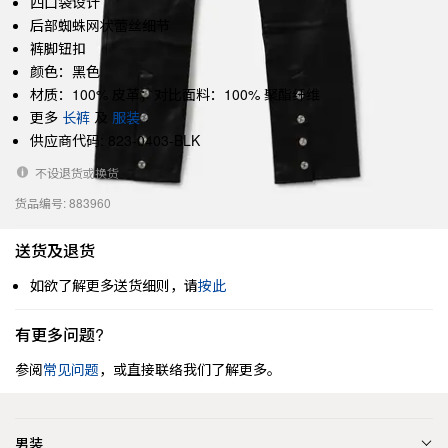
四口袋设计
后部蜘蛛网状蕾丝细节
裤脚钮扣
颜色：黑色
材质：100% 皮革；对比面料：100% 聚酯纤维
更多
长裤
及
服装
供应商代码: 823-0403-BLK
不设退货或换货
货品编号: 883960
送货及退货
如欲了解更多送货细则，请
按此
有更多问题?
参阅
常见问题
，或直接联络我们了解更多。
男装