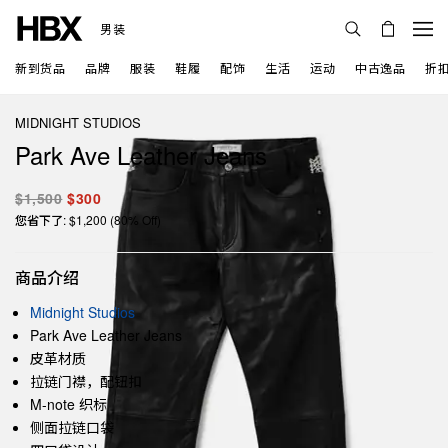
男装
新到货品
品牌
服装
鞋履
配饰
生活
运动
中古逸品
折
MIDNIGHT STUDIOS
Park Ave Leather Jeans
$1,500
$300
您省下了: $1,200 (80% Off)
商品介绍
Midnight Studios
Park Ave Leather Jeans
皮革材质
拉链门襟，配钮扣
M-note 织标
侧面拉链口袋