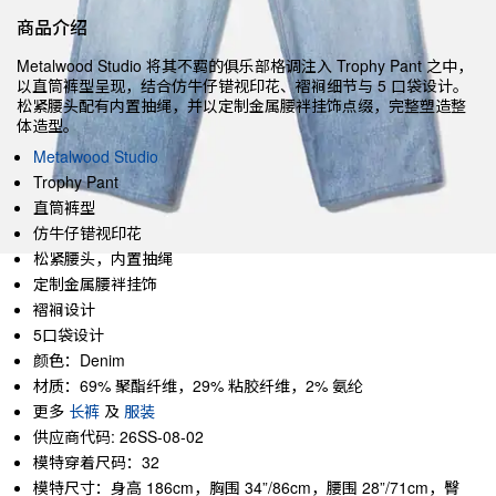
商品介绍
Metalwood Studio 将其不羁的俱乐部格调注入 Trophy Pant 之中，
以直筒裤型呈现，结合仿牛仔错视印花、褶裥细节与 5 口袋设计。
松紧腰头配有内置抽绳，并以定制金属腰袢挂饰点缀，完整塑造整
体造型。
Metalwood Studio
Trophy Pant
直筒裤型
仿牛仔错视印花
松紧腰头，内置抽绳
定制金属腰袢挂饰
褶裥设计
5口袋设计
颜色：Denim
材质：69% 聚酯纤维，29% 粘胶纤维，2% 氨纶
更多
长裤
及
服装
供应商代码: 26SS-08-02
模特穿着尺码：32
模特尺寸：身高 186cm，胸围 34”/86cm，腰围 28”/71cm，臀