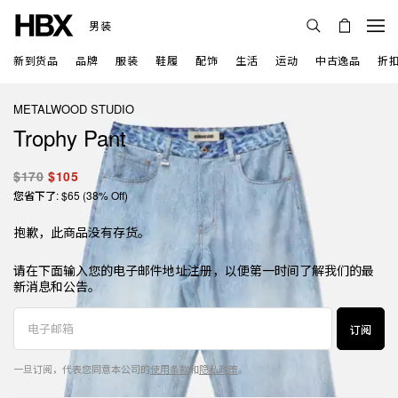
男装
新到货品
品牌
服装
鞋履
配饰
生活
运动
中古逸品
折
METALWOOD STUDIO
Trophy Pant
$170
$105
您省下了: $65 (38% Off)
抱歉，此商品没有存货。
请在下面输入您的电子邮件地址注册，以便第一时间了解我们的最
新消息和公告。
订阅
一旦订阅，代表您同意本公司的
使用条款
和
隐私政策
。