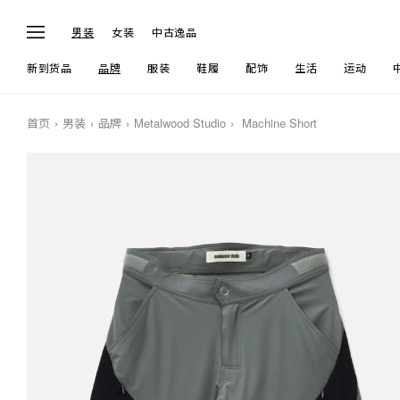
男装
女装
中古逸品
新到货品
品牌
服装
鞋履
配饰
生活
运动
首页
男装
品牌
Metalwood Studio
Machine Short