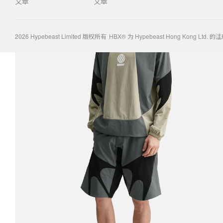
文章
文章
2026
Hypebeast Limited
版权所有
HBX® 为 Hypebeast Hong Kong Ltd.