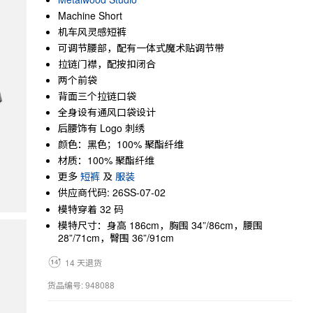
Machine Short
机车风灵感短裤
可调节腰部，配有一体式魔术贴调节带
拉链门襟，配按扣闭合
两个前袋
背面三个拉链口袋
全身设有通风口袋设计
后腰饰有 Logo 刺绣
颜色：黑色；100% 聚酯纤维
材质：100% 聚酯纤维
更多
短裤
及
服装
供应商代码: 26SS-07-02
模特穿着 32 码
模特尺寸：身高 186cm，胸围 34”/86cm，腰围
28”/71cm，臀围 36”/91cm
14 天退货
货品编号: 948088