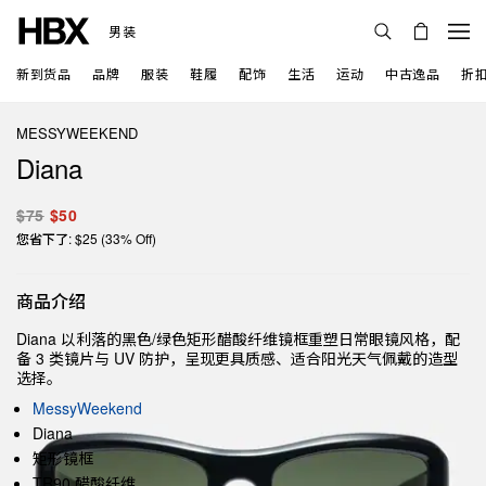
男装
新到货品
品牌
服装
鞋履
配饰
生活
运动
中古逸品
折
MESSYWEEKEND
Diana
$75
$50
您省下了: $25 (33% Off)
商品介绍
Diana 以利落的黑色/绿色矩形醋酸纤维镜框重塑日常眼镜风格，配
备 3 类镜片与 UV 防护，呈现更具质感、适合阳光天气佩戴的造型
选择。
MessyWeekend
Diana
矩形镜框
TR90 醋酸纤维