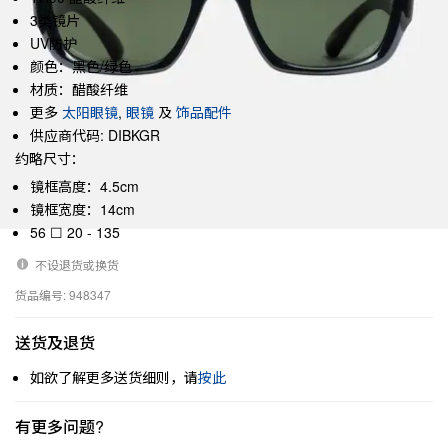
3类镜片
UV防护
颜色：黑色/绿色
材质：醋酸纤维
更多
太阳眼镜
,
眼镜
及
饰品配件
供应商代码: DIBKGR
约略尺寸：
镜框高度：4.5cm
镜框宽度：14cm
56 ☐ 20 - 135
不设退货或换货
货品编号: 948347
送货及退货
如欲了解更多送货细则，请
按此
有更多问题?