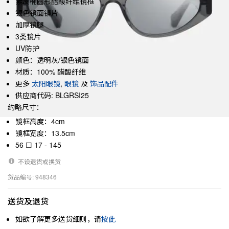
紧凑椭圆形醋酸纤维镜框
银色镜面镜片
加厚镜腿
3类镜片
UV防护
颜色：透明灰/银色镜面
材质：100% 醋酸纤维
更多
太阳眼镜
,
眼镜
及
饰品配件
供应商代码: BLGRSI25
约略尺寸：
镜框高度：4cm
镜框宽度：13.5cm
56 ☐ 17 - 145
不设退货或换货
货品编号: 948346
送货及退货
如欲了解更多送货细则，请
按此