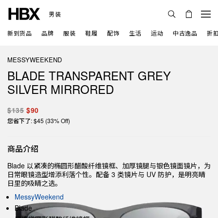
男装
新到货品
品牌
服装
鞋履
配饰
生活
运动
中古逸品
折
MESSYWEEKEND
BLADE TRANSPARENT GREY
SILVER MIRRORED
$135
$90
您省下了: $45 (33% Off)
商品介绍
Blade 以紧凑的椭圆形醋酸纤维镜框、加厚镜腿与银色镜面镜片，为
日常眼镜造型增添利落个性。配备 3 类镜片与 UV 防护，是明亮晴
日里的吸睛之选。
MessyWeekend
Blade