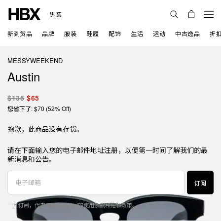
男装
新到货品
品牌
服装
鞋履
配饰
生活
运动
中古逸品
折
MESSYWEEKEND
Austin
$135
$65
您省下了: $70 (52% Off)
抱歉，此商品没有存货。
请在下面输入您的电子邮件地址注册，以便第一时间了解我们的最
新消息和公告。
订阅
一旦订阅，代表您同意本公司的
使用条款
和
隐私政策
。