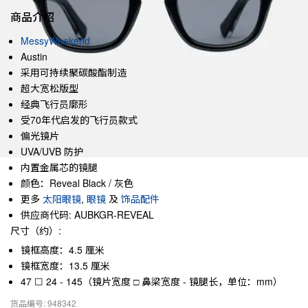
商品介绍
MessyWeekend
Austin
采用可持续聚碳酸酯制造
超大宽松版型
经典飞行员廓形
受70年代启发的飞行员款式
偏光镜片
UVA/UVB 防护
内置金属芯的镜腿
颜色：Reveal Black / 灰色
更多
太阳眼镜
,
眼镜
及
饰品配件
供应商代码: AUBKGR-REVEAL
尺寸（约）:
镜框高度：4.5 厘米
镜框宽度：13.5 厘米
47 ☐ 24 - 145（镜片宽度 □ 鼻梁宽度 - 镜腿长，单位：mm）
货品编号: 948342