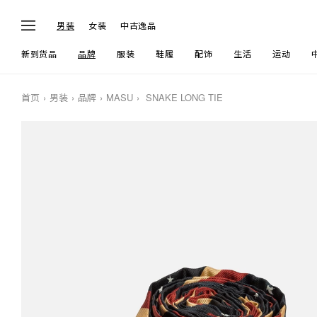
男装
女装
中古逸品
新到货品
品牌
服装
鞋履
配饰
生活
运动
首页
男装
品牌
MASU
SNAKE LONG TIE