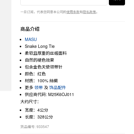
一旦订阅，代表您同意本公司的
使用条款
和
隐私政策
。
商品介绍
MASU
Snake Long Tie
柔软且厚重的丝缎面料
自然的褪色效果
包含金色天使领带针
颜色：红色
材质：100% 絲綢
更多
领带
及
饰品配件
供应商代码: M25K6OJ011
大约尺寸：
宽度：4公分
长度：328公分
货品编号: 933547