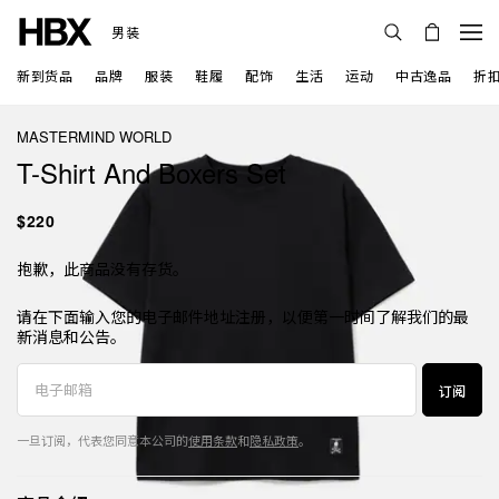
男装
新到货品
品牌
服装
鞋履
配饰
生活
运动
中古逸品
折
MASTERMIND WORLD
T-Shirt And Boxers Set
$220
抱歉，此商品没有存货。
请在下面输入您的电子邮件地址注册，以便第一时间了解我们的最
新消息和公告。
订阅
一旦订阅，代表您同意本公司的
使用条款
和
隐私政策
。