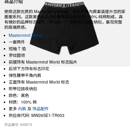
商品介绍
使用这款优质的 Mastermind World T 恤和平角内裤套装提升您的家
居服系列。这款黑色街头风必备单品由舒适的 100% 纯棉制成，具
有微妙的品牌标志细节，并包含一个实用的拉链收纳包，展现完整
的高端质感。
Mastermind World
一套两件
短袖 T 恤
罗纹圆领
前摆饰有 Mastermind World 标志贴片
后领下方饰有标志印花
弹性腰带平角内裤
正面饰有 Mastermind World 标志
附带拉链收纳包
颜色：黑色
材质：100% 棉
更多
内裤
及
饰品配件
供应商代码: MW26SE1-TR003
货品编号: 948876