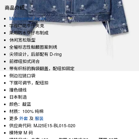
商品介绍
Mastermind Japan
字母印花牛仔夹克
采用防水牛仔布制成
休闲宽松版型
全幅标志性骷髅图案刺绣
尖领设计，后部配有 D-ring
前襟纽扣式闭合
带有织标的胸袋翻盖，配纽扣固定
侧边拉链口袋
下摆可调节，配纽扣
撞色缝线
日本制造
颜色：靛蓝
材质：100% 纯棉
更多
外套
及
服装
供应商代码: MJ25E15-BL015-020
模特穿 M 码