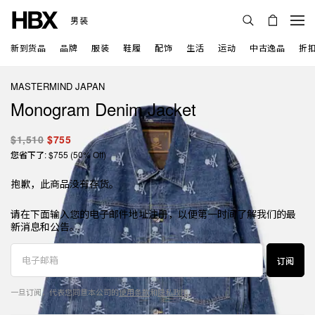
男装
新到货品
品牌
服装
鞋履
配饰
生活
运动
中古逸品
折
MASTERMIND JAPAN
Monogram Denim Jacket
$1,510
$755
您省下了: $755 (50% Off)
抱歉，此商品没有存货。
请在下面输入您的电子邮件地址注册，以便第一时间了解我们的最
新消息和公告。
订阅
一旦订阅，代表您同意本公司的
使用条款
和
隐私政策
。