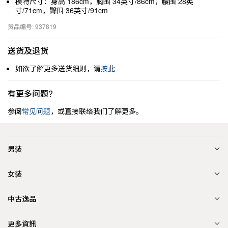
模特尺寸：身高 186cm，胸围 34英寸/86cm，腰围 28英
寸/71cm，臀围 36英寸/91cm
货品编号: 937819
送货及退货
如欲了解更多送货细则，请
按此
有更多问题?
参阅
常见问题
，或直接联络我们了解更多。
男装
女装
中古逸品
更多資訊