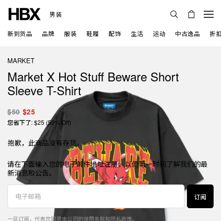
男装
新到货品
品牌
服装
鞋履
配饰
生活
运动
中古逸品
折
MARKET
Market X Hot Stuff Beware Short
Sleeve T-Shirt
$50
$25
您省下了: $25 (50% Off)
抱歉，此商品没有存货。
请在下面输入您的电子邮件地址注册，以便第一时间了解我们的最
新消息和公告。
订阅
一旦订阅，代表您同意本公司的
使用条款
和
隐私政策
。