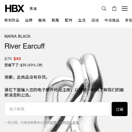
男装
新到货品
品牌
服装
鞋履
配饰
生活
运动
中古逸品
折
MARIA BLACK
River Earcuff
$70
$40
您省下了: $30 (43% Off)
抱歉，此商品没有存货。
请在下面输入您的电子邮件地址注册，以便第一时间了解我们的最
新消息和公告。
订阅
一旦订阅，代表您同意本公司的
使用条款
和
隐私政策
。