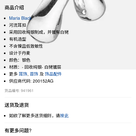
商品介绍
Maria Black
河流耳扣
采用回收纯银制成，并镀有白铑
有机造型
不含镍且低致敏性
设计于丹麦
颜色：银色
材质：- 回收纯银- 白铑镀层
更多
耳饰
,
首饰
及
饰品配件
供应商代码: 200152AG
货品编号: 941961
送货及退货
如欲了解更多送货细则，请
按此
有更多问题?