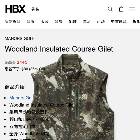
男装
新到货品
品牌
服装
鞋履
配饰
生活
运动
中古逸品
折
MANORS GOLF
Woodland Insulated Course Gilet
$225
$145
您省下了: $80 (36% Off)
商品介绍
Manors Golf
Woodland Insulated Course Gilet
采用尼龙和氨纶面料
领口和口袋内衬抓绒
双向拉链门襟
全身 Woodland 印花