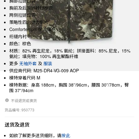
胸部拉链口袋 1 个
胸前及后背热转印标识
两侧拉链口袋
策略性四向弹力侧片
Comfortemp® 保温填充
绗缝内衬
颜色：棕色
材质：82% 再生尼龙，18% 氨纶；拼接面料：85% 尼龙，15%
氨纶；填充物：100% 再生聚酯纤维
更多
无袖外套
及
服装
供应商代码: M25-DR4-VG-009 AOP
模特穿着尺码 M
模特数据：身高 188cm，胸围 38”/96cm，腰围 30”/78cm，臀
围 37”/94cm
不设退货或换货
货品编号: 950773
送货及退货
如欲了解更多送货细则，请
按此