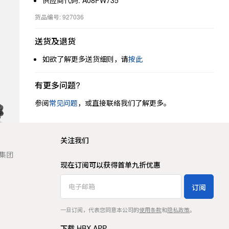
供应商代码: A08FW735
货品编号: 927036
送货及退货
如欲了解更多送货细则，请
按此
有更多问题?
参阅
常见问题
，或直接联络我们了解更多。
关注我们
t 集团
现在订阅可以获得首单九折优惠
订阅
一旦订阅，代表您同意本公司的
使用条款
和
隐私政策
。
下载 HBX APP