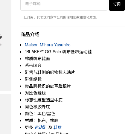
订阅
一旦订阅，代表您同意本公司的
使用条款
和
隐私政策
。
商品介绍
Maison Mihara Yasuhiro
"BLAKEY" OG Sole 帆布低帮运动鞋
棉质帆布鞋面
系带闭合
鞋舌与鞋侧的织物标志贴片
鞋侧绣标
带品牌标识的皮革后跟片
对比色缝线
标志性雕塑造型中底
同色橡胶外底
颜色：黑色/黑色
材质：帆布，橡胶
更多
运动鞋
及
鞋履