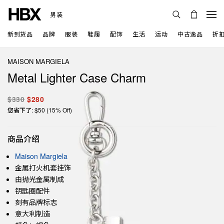
男装
新到货品
品牌
服装
鞋履
配饰
生活
运动
中古逸品
折
MAISON MARGIELA
Metal Lighter Case Charm
$330
$280
您省下了: $50 (15% Off)
商品介绍
Maison Margiela
金属打火机套挂饰
由抛光金属制成
钥匙圈配件
刻有品牌标志
意大利制造