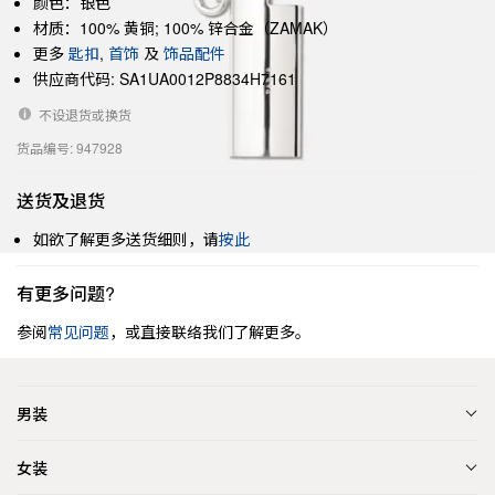
颜色：银色
材质：100% 黄铜; 100% 锌合金（ZAMAK）
更多
匙扣
,
首饰
及
饰品配件
供应商代码: SA1UA0012P8834H7161
不设退货或换货
货品编号: 947928
送货及退货
如欲了解更多送货细则，请
按此
有更多问题?
参阅
常见问题
，或直接联络我们了解更多。
男装
女装