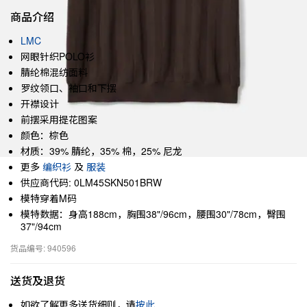
商品介绍
LMC
网眼针织POLO衫
腈纶棉混纺面料
罗纹领口、袖口和下摆
开襟设计
前摆采用提花图案
颜色：棕色
材质：39% 腈纶，35% 棉，25% 尼龙
更多
编织衫
及
服装
供应商代码: 0LM45SKN501BRW
模特穿着M码
模特数据：身高188cm，胸围38"/96cm，腰围30"/78cm，臀围
37"/94cm
货品编号: 940596
送货及退货
如欲了解更多送货细则，请
按此