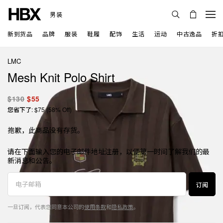
男装
新到货品
品牌
服装
鞋履
配饰
生活
运动
中古逸品
折
LMC
Mesh Knit Polo Shirt
$130
$55
您省下了: $75 (58% Off)
抱歉，此商品没有存货。
请在下面输入您的电子邮件地址注册，以便第一时间了解我们的最
新消息和公告。
订阅
一旦订阅，代表您同意本公司的
使用条款
和
隐私政策
。