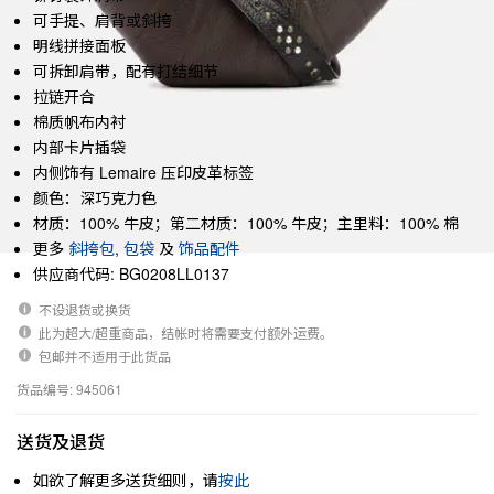
可手提、肩背或斜挎
明线拼接面板
可拆卸肩带，配有打结细节
拉链开合
棉质帆布内衬
内部卡片插袋
内侧饰有 Lemaire 压印皮革标签
颜色：深巧克力色
材质：100% 牛皮；第二材质：100% 牛皮；主里料：100% 棉
更多
斜挎包
,
包袋
及
饰品配件
供应商代码: BG0208LL0137
不设退货或换货
此为超大/超重商品，结帐时将需要支付额外运费。
包邮并不适用于此货品
货品编号: 945061
送货及退货
如欲了解更多送货细则，请
按此