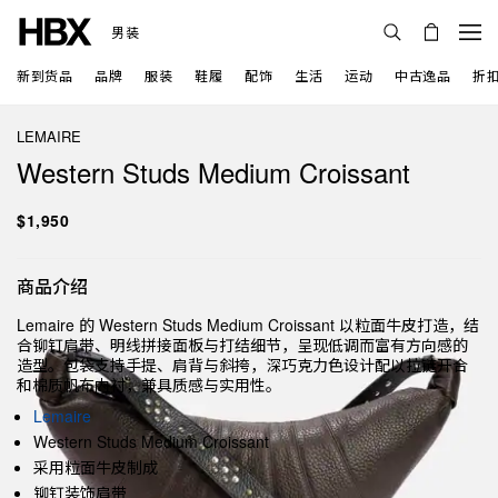
男装
新到货品
品牌
服装
鞋履
配饰
生活
运动
中古逸品
折
LEMAIRE
Western Studs Medium Croissant
$1,950
商品介绍
Lemaire 的 Western Studs Medium Croissant 以粒面牛皮打造，结
合铆钉肩带、明线拼接面板与打结细节，呈现低调而富有方向感的
造型。包袋支持手提、肩背与斜挎，深巧克力色设计配以拉链开合
和棉质帆布内衬，兼具质感与实用性。
Lemaire
Western Studs Medium Croissant
采用粒面牛皮制成
铆钉装饰肩带