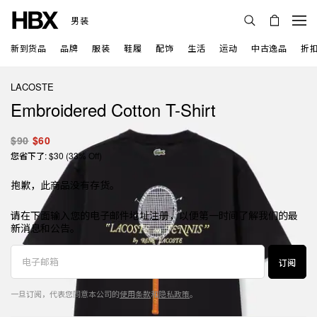
男装
新到货品
品牌
服装
鞋履
配饰
生活
运动
中古逸品
折
LACOSTE
Embroidered Cotton T-Shirt
$90
$60
您省下了: $30 (33% Off)
抱歉，此商品没有存货。
请在下面输入您的电子邮件地址注册，以便第一时间了解我们的最
新消息和公告。
订阅
一旦订阅，代表您同意本公司的
使用条款
和
隐私政策
。