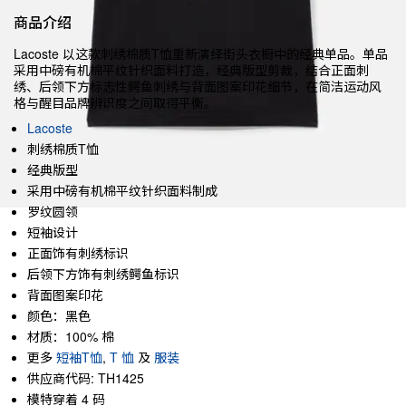
商品介绍
Lacoste 以这款刺绣棉质T恤重新演绎街头衣橱中的经典单品。单品
采用中磅有机棉平纹针织面料打造，经典版型剪裁，结合正面刺
绣、后领下方标志性鳄鱼刺绣与背面图案印花细节，在简洁运动风
格与醒目品牌辨识度之间取得平衡。
Lacoste
刺绣棉质T恤
经典版型
采用中磅有机棉平纹针织面料制成
罗纹圆领
短袖设计
正面饰有刺绣标识
后领下方饰有刺绣鳄鱼标识
背面图案印花
颜色：黑色
材质：100% 棉
更多
短袖T恤
,
T 恤
及
服装
供应商代码: TH1425
模特穿着 4 码