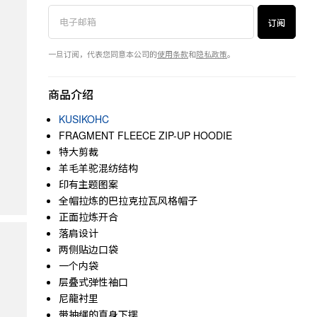
订阅
一旦订阅，代表您同意本公司的
使用条款
和
隐私政策
。
商品介绍
KUSIKOHC
FRAGMENT FLEECE ZIP-UP HOODIE
特大剪裁
羊毛羊驼混纺结构
印有主题图案
全帽拉炼的巴拉克拉瓦风格帽子
正面拉炼开合
落肩设计
两侧贴边口袋
一个内袋
层叠式弹性袖口
尼龍衬里
带抽绳的直身下摆