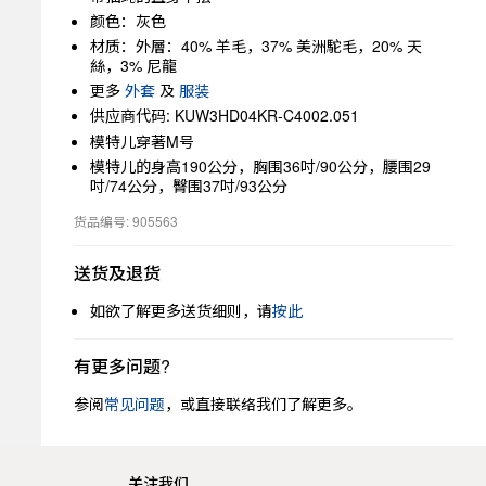
颜色：灰色
材质：外層：40% 羊毛，37% 美洲駝毛，20% 天
絲，3% 尼龍
更多
外套
及
服装
供应商代码: KUW3HD04KR-C4002.051
模特儿穿著M号
模特儿的身高190公分，胸围36吋/90公分，腰围29
吋/74公分，臀围37吋/93公分
货品编号: 905563
送货及退货
如欲了解更多送货细则，请
按此
有更多问题?
参阅
常见问题
，或直接联络我们了解更多。
关注我们