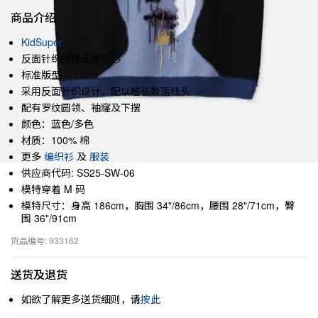
商品介绍
KidSuper
反面针织拼接无袖背心
标准版型
采用反面针织设计，配以超长散落线头
配有罗纹圆领、袖窿及下摆
颜色：蓝色/多色
材质：100% 棉
更多
编织衫
及
服装
供应商代码: SS25-SW-06
模特穿着 M 码
模特尺寸：身高 186cm，胸围 34"/86cm，腰围 28"/71cm，臀
围 36"/91cm
货品编号: 933162
送货及退货
如欲了解更多送货细则，请
按此