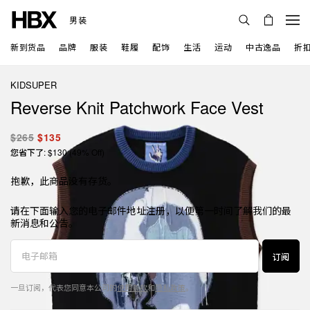
男装
新到货品
品牌
服装
鞋履
配饰
生活
运动
中古逸品
折
KIDSUPER
Reverse Knit Patchwork Face Vest
$265
$135
您省下了: $130 (49% Off)
抱歉，此商品没有存货。
请在下面输入您的电子邮件地址注册，以便第一时间了解我们的最
新消息和公告。
订阅
一旦订阅，代表您同意本公司的
使用条款
和
隐私政策
。