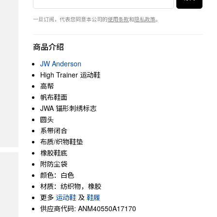
一旦订阅，代表您同意本公司的
使用条款
和
隐私政策
。
商品介绍
JW Anderson
High Trainer 运动鞋
高帮
帆布鞋面
JWA 锚形刺绣标志
圆头
系带闭合
布质/织物鞋垫
橡胶鞋底
附防尘袋
颜色：白色
材质：纺织物，橡胶
更多
运动鞋
及
鞋履
供应商代码: ANM40550A17170