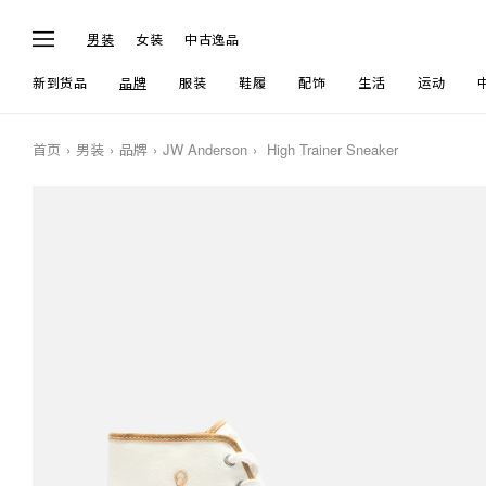
男装
女装
中古逸品
新到货品
品牌
服装
鞋履
配饰
生活
运动
首页
男装
品牌
JW Anderson
High Trainer Sneaker