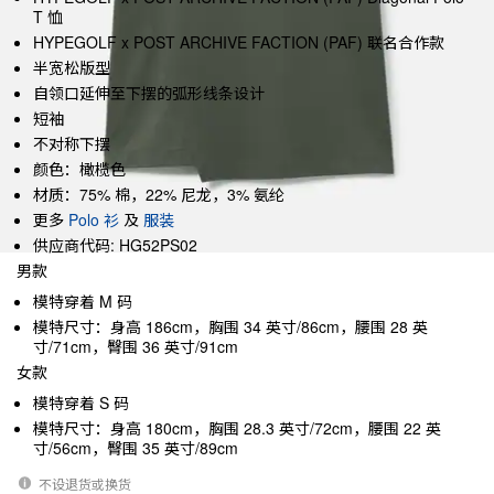
T 恤
HYPEGOLF x POST ARCHIVE FACTION (PAF) 联名合作款
半宽松版型
自领口延伸至下摆的弧形线条设计
短袖
不对称下摆
颜色：橄榄色
材质：75% 棉，22% 尼龙，3% 氨纶
更多
Polo 衫
及
服装
供应商代码: HG52PS02
男款
模特穿着 M 码
模特尺寸：身高 186cm，胸围 34 英寸/86cm，腰围 28 英
寸/71cm，臀围 36 英寸/91cm
女款
模特穿着 S 码
模特尺寸：身高 180cm，胸围 28.3 英寸/72cm，腰围 22 英
寸/56cm，臀围 35 英寸/89cm
不设退货或换货