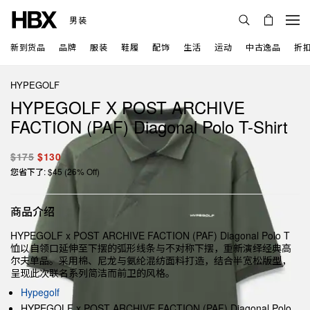
男装
新到货品
品牌
服装
鞋履
配饰
生活
运动
中古逸品
折
HYPEGOLF
HYPEGOLF X POST ARCHIVE
FACTION (PAF) Diagonal Polo T-Shirt
$175
$130
您省下了: $45 (26% Off)
商品介绍
HYPEGOLF x POST ARCHIVE FACTION (PAF) Diagonal Polo T
恤以自领口延伸至下摆的弧形线条与不对称下摆，重新演绎经典高
尔夫单品。采用棉、尼龙与氨纶混纺面料打造，结合半宽松版型，
呈现此次联名系列简洁而前卫的风格。
Hypegolf
HYPEGOLF x POST ARCHIVE FACTION (PAF) Diagonal Polo