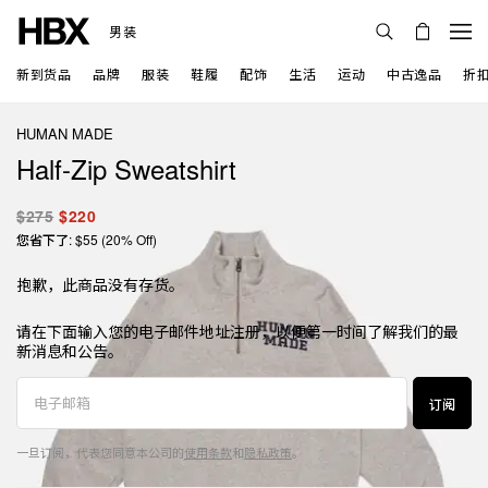
男装
新到货品
品牌
服装
鞋履
配饰
生活
运动
中古逸品
折
HUMAN MADE
Half-Zip Sweatshirt
$275
$220
您省下了: $55 (20% Off)
抱歉，此商品没有存货。
请在下面输入您的电子邮件地址注册，以便第一时间了解我们的最
新消息和公告。
订阅
一旦订阅，代表您同意本公司的
使用条款
和
隐私政策
。