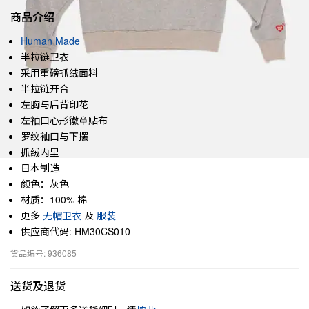
商品介绍
Human Made
半拉链卫衣
采用重磅抓绒面料
半拉链开合
左胸与后背印花
左袖口心形徽章贴布
罗纹袖口与下摆
抓绒内里
日本制造
颜色：灰色
材质：100% 棉
更多
无帽卫衣
及
服装
供应商代码: HM30CS010
货品编号: 936085
送货及退货