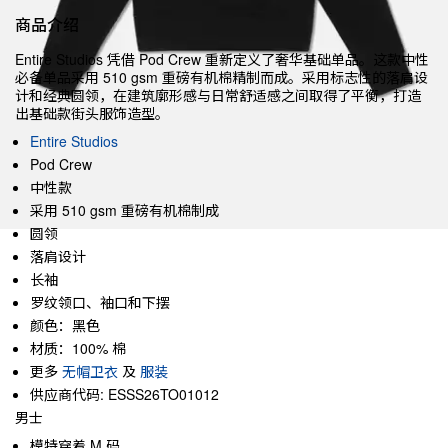
商品介绍
Entire Studios 凭借 Pod Crew 重新定义了奢华基础单品。这款中性
必备单品采用 510 gsm 重磅有机棉精制而成。采用标志性的落肩设
计和经典圆领，在建筑廓形感与日常舒适感之间取得了平衡，打造
出基础款街头服饰造型。
Entire Studios
Pod Crew
中性款
采用 510 gsm 重磅有机棉制成
圆领
落肩设计
长袖
罗纹领口、袖口和下摆
颜色：黑色
材质：100% 棉
更多
无帽卫衣
及
服装
供应商代码: ESSS26TO01012
男士
模特穿着 M 码