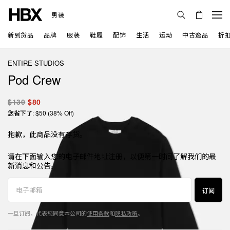
男装
新到货品
品牌
服装
鞋履
配饰
生活
运动
中古逸品
折
ENTIRE STUDIOS
Pod Crew
$130
$80
您省下了: $50 (38% Off)
抱歉，此商品没有存货。
请在下面输入您的电子邮件地址注册，以便第一时间了解我们的最
新消息和公告。
订阅
一旦订阅，代表您同意本公司的
使用条款
和
隐私政策
。