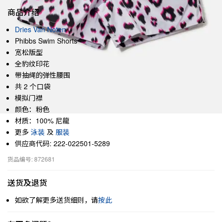
商品介绍
Dries Van Noten
Phibbs Swim Shorts
宽松版型
全豹纹印花
带抽绳的弹性腰围
共 2 个口袋
模拟门襟
颜色：粉色
材质：100% 尼龍
更多
泳装
及
服装
供应商代码: 222-022501-5289
货品编号: 872681
送货及退货
如欲了解更多送货细则，请
按此