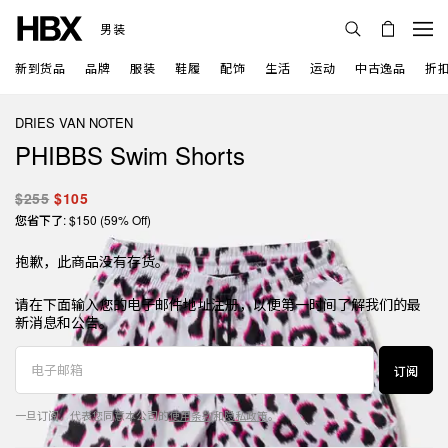
男装
新到货品
品牌
服装
鞋履
配饰
生活
运动
中古逸品
折
DRIES VAN NOTEN
PHIBBS Swim Shorts
$255
$105
您省下了: $150 (59% Off)
抱歉，此商品没有存货。
请在下面输入您的电子邮件地址注册，以便第一时间了解我们的最
新消息和公告。
订阅
一旦订阅，代表您同意本公司的
使用条款
和
隐私政策
。