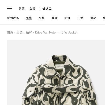
男装
女装
中古逸品
新到货品
品牌
服装
鞋履
配饰
生活
运动
首页
男装
品牌
Dries Van Noten
B.W Jacket