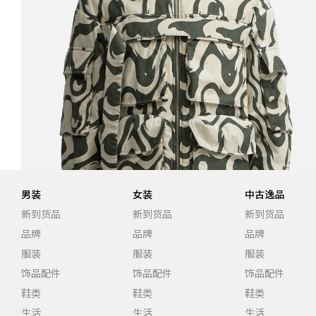
男装
女装
中古逸品
新到货品
新到货品
新到货品
品牌
品牌
品牌
服装
服装
服装
饰品配件
饰品配件
饰品配件
鞋类
鞋类
鞋类
生活
生活
生活