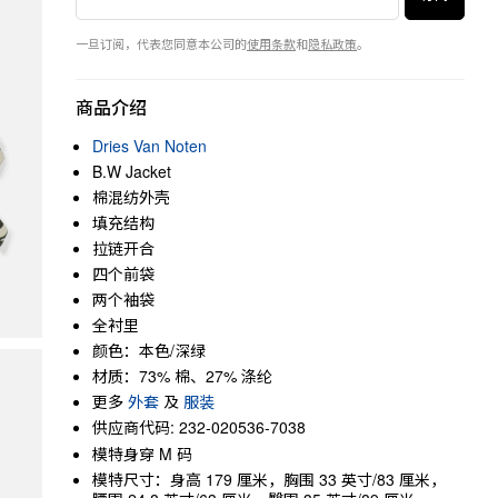
一旦订阅，代表您同意本公司的
使用条款
和
隐私政策
。
商品介绍
Dries Van Noten
B.W Jacket
棉混纺外壳
填充结构
拉链开合
四个前袋
两个袖袋
全衬里
颜色：本色/深绿
材质：73% 棉、27% 涤纶
更多
外套
及
服装
供应商代码: 232-020536-7038
模特身穿 M 码
模特尺寸：身高 179 厘米，胸围 33 英寸/83 厘米，