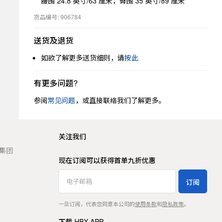
腰围 24.8 英寸/63 厘米，臀围 35 英寸/89 厘米
货品编号: 906784
送货及退货
如欲了解更多送货细则，请
按此
有更多问题?
参阅
常见问题
，或直接联络我们了解更多。
关注我们
t 集团
现在订阅可以获得首单九折优惠
订阅
一旦订阅，代表您同意本公司的
使用条款
和
隐私政策
。
下载 HBX APP