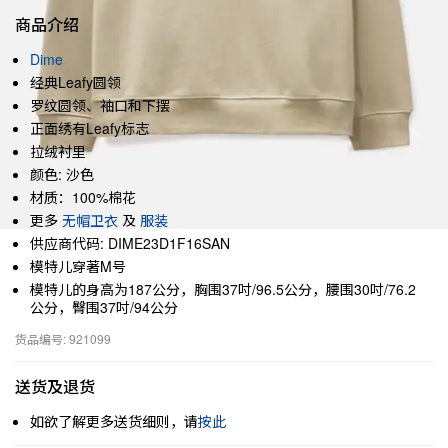
商品介绍
Dime
经典Leafy圆领
罗纹圆领、袖口和下摆
正面绣有Leafy标志
拉绒衬里
颜色: 沙色
材质：100%棉花
更多
无帽卫衣
及
服装
供应商代码: DIME23D1F16SAN
模特儿穿著M号
模特儿的身高为187公分，胸围37吋/96.5公分，腰围30吋/76.2
公分，臀围37吋/94公分
货品编号: 921099
送货及退货
如欲了解更多送货细则，请
按此