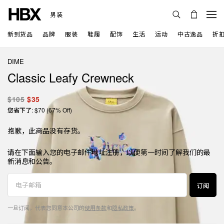
男装
新到货品
品牌
服装
鞋履
配饰
生活
运动
中古逸品
折
DIME
Classic Leafy Crewneck
$105
$35
您省下了: $70 (67% Off)
抱歉，此商品没有存货。
请在下面输入您的电子邮件地址注册，以便第一时间了解我们的最
新消息和公告。
订阅
一旦订阅，代表您同意本公司的
使用条款
和
隐私政策
。