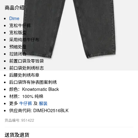
商品介绍
Dime
宽松牛仔裤
宽松版型
采用纯棉牛仔布
预缩处理
拉链闭合
前置口袋及零钱袋
前口袋处刺绣标志
后腰处刺绣布章
后口袋饰有钟表图案刺绣
颜色：Knowtomatic Black
材质：100% 纯棉
更多
牛仔裤
及
服装
供应商代码: DIMEHO2516BLK
货品编号: 951422
送货及退货