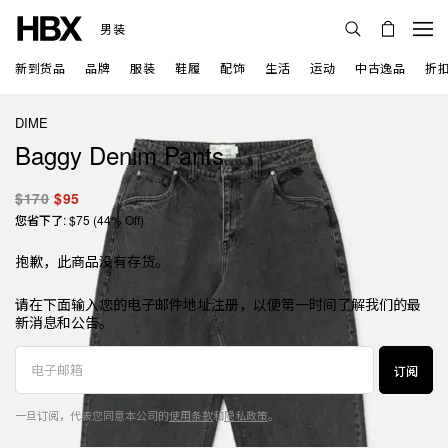
男装
新到货品
品牌
服装
鞋履
配饰
生活
运动
中古逸品
折
DIME
Baggy Denim Pants
$170
$95
您省下了: $75 (44% Off)
抱歉，此商品没有存货。
请在下面输入您的电子邮件地址注册，以便第一时间了解我们的最
新消息和公告。
订阅
一旦订阅，代表您同意本公司的
使用条款
和
隐私政策
。