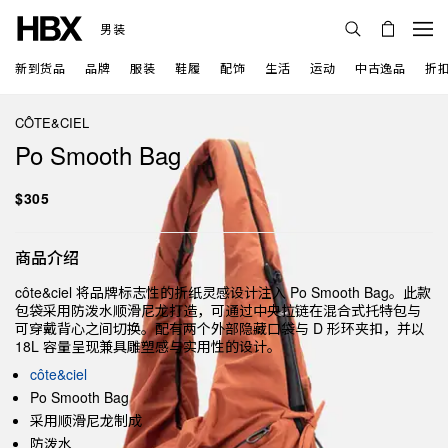
男装
新到货品
品牌
服装
鞋履
配饰
生活
运动
中古逸品
折
CÔTE&CIEL
Po Smooth Bag
$305
商品介绍
côte&ciel 将品牌标志性的折纸灵感设计注入 Po Smooth Bag。此款
包袋采用防泼水顺滑尼龙打造，可通过中央拉链在混合式托特包与
可穿戴背心之间切换。配有两个外部隐藏口袋与 D 形环夹扣，并以
18L 容量呈现兼具雕塑感与实用性的设计。
côte&ciel
Po Smooth Bag
采用顺滑尼龙制成
防泼水